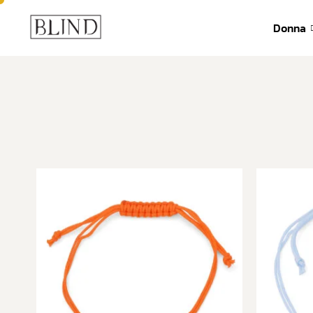
392 6571635
info@blind-lab.
Donna