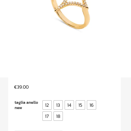
€
39.00
taglia anello
12
13
14
15
16
new
17
18