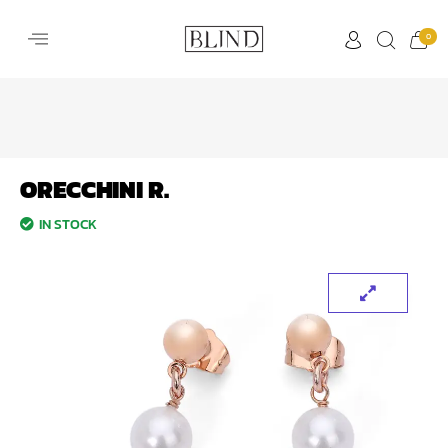
0
ORECCHINI R.
IN STOCK