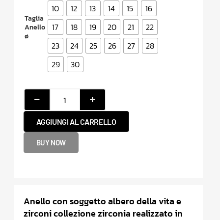
10
12
13
14
15
16
Taglia
17
18
19
20
21
22
Anello
ø
23
24
25
26
27
28
29
30
AGGIUNGI AL CARRELLO
BUY NOW
Anello con soggetto albero della vita e
zirconi collezione zirconia realizzato in