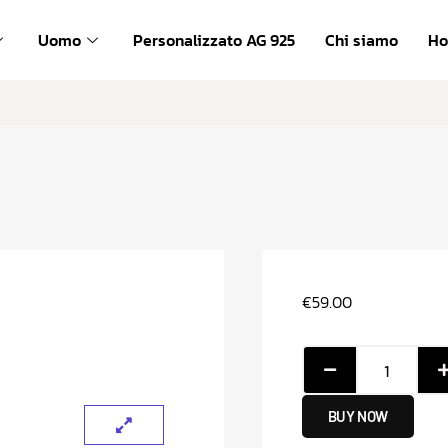
com
Uomo
Personalizzato AG 925
Chi siamo
H
€
59.00
BUY NOW