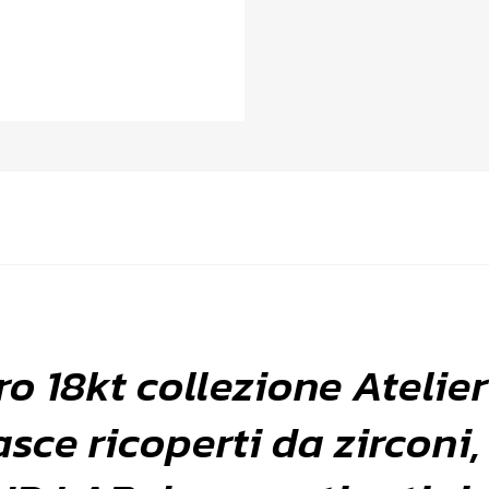
o 18kt collezione Atelie
fasce ricoperti da zircon