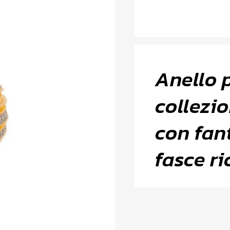
Anello 
collezi
con fant
fasce ri