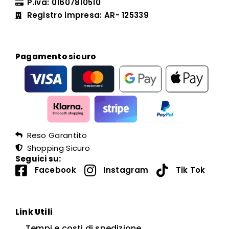
P.iva: 01607810510
Registro impresa: AR- 125339
Pagamento sicuro
Reso Garantito
Shopping Sicuro
Seguici su:
Facebook
Instagram
Tik Tok
Link Utili
Tempi e costi di spedizione