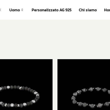
com
Uomo
Personalizzato AG 925
Chi siamo
Ho