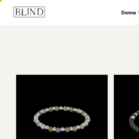
392 6571635
info@blind-lab.
Donna